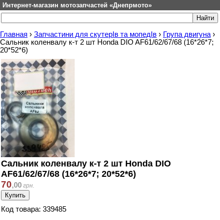
Интернет-магазин мотозапчастей «Днепрмото»
Главная
›
Запчастини для скутерІв та мопедІв
›
Група двигуна
›
Сальник коленвалу к-т 2 шт Honda DIO AF61/62/67/68 (16*26*7;
20*52*6)
Сальник коленвалу к-т 2 шт Honda DIO
AF61/62/67/68 (16*26*7; 20*52*6)
70
,
00
грн.
Код товара: 339485