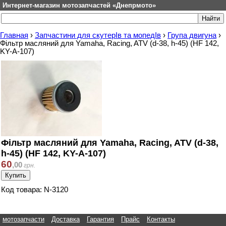
Интернет-магазин мотозапчастей «Днепрмото»
Главная
›
Запчастини для скутерІв та мопедІв
›
Група двигуна
›
Фільтр масляний для Yamaha, Racing, ATV (d-38, h-45) (HF 142,
KY-A-107)
Фільтр масляний для Yamaha, Racing, ATV (d-38,
h-45) (HF 142, KY-A-107)
60
,
00
грн.
Код товара: N-3120
мотозапчасти
Доставка
Гарантия
Прайс
Контакты