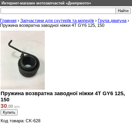
Интернет-магазин мотозапчастей «Днепрмото»
Главная
›
Запчастини для скутерІв та мопедІв
›
Група двигуна
›
Пружина возвратна заводної ніжки 4T GY6 125, 150
Пружина возвратна заводної ніжки 4T GY6 125,
150
30
,
00
грн.
Код товара: CK-628