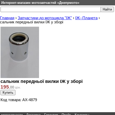
Интернет-магазин мотозапчастей «Днепрмото»
Главная
›
Запчастини до мотоцикла "ІЖ"
›
ІЖ--Планета
›
сальник передньої вилки ІЖ у зборі
сальник передньої вилки ІЖ у зборі
195
,
00
грн.
Код товара: АХ-4879
мотозапчасти
Доставка
Гарантия
Прайс
Контакты