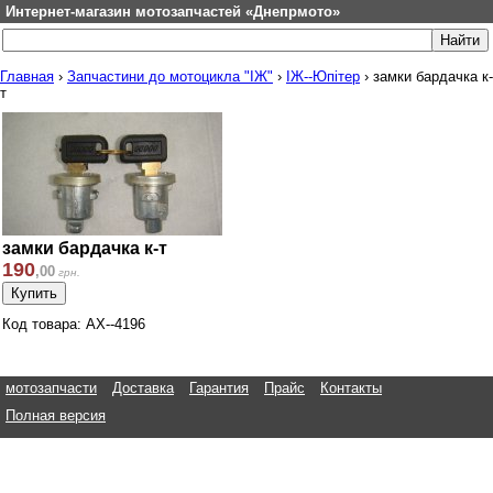
Интернет-магазин мотозапчастей «Днепрмото»
Главная
›
Запчастини до мотоцикла "ІЖ"
›
ІЖ--Юпітер
›
замки бардачка к-
т
замки бардачка к-т
190
,
00
грн.
Код товара: АХ--4196
мотозапчасти
Доставка
Гарантия
Прайс
Контакты
Полная версия