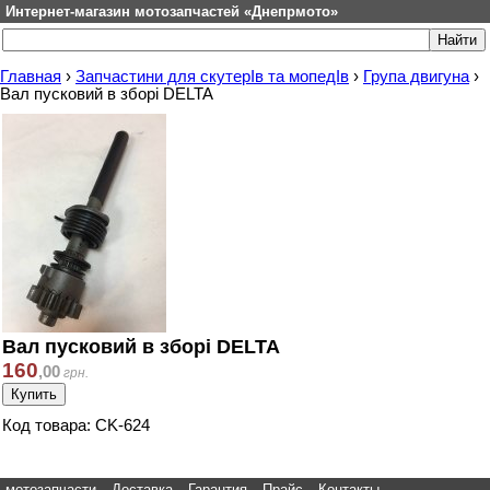
Интернет-магазин мотозапчастей «Днепрмото»
Главная
›
Запчастини для скутерІв та мопедІв
›
Група двигуна
›
Вал пусковий в зборі DELTA
Вал пусковий в зборі DELTA
160
,
00
грн.
Код товара: CK-624
мотозапчасти
Доставка
Гарантия
Прайс
Контакты