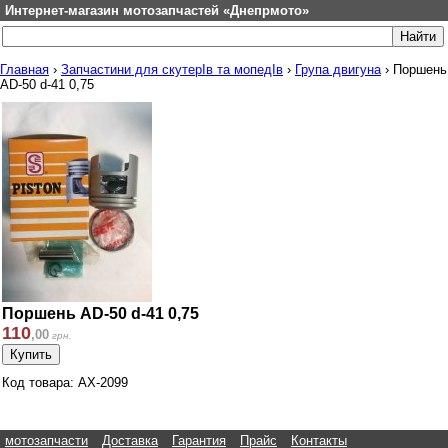
Интернет-магазин мотозапчастей «Днепрмото»
Главная
›
Запчастини для скутерІв та мопедІв
›
Група двигуна
›
Поршень
AD-50 d-41 0,75
Поршень AD-50 d-41 0,75
110
,
00
грн.
Код товара: AX-2099
мотозапчасти
Доставка
Гарантия
Прайс
Контакты