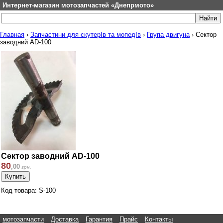
Интернет-магазин мотозапчастей «Днепрмото»
Главная
›
Запчастини для скутерІв та мопедІв
›
Група двигуна
›
Сектор
заводний AD-100
Сектор заводний AD-100
80
,
00
грн.
Код товара: S-100
мотозапчасти
Доставка
Гарантия
Прайс
Контакты