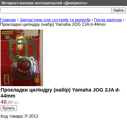
Интернет-магазин мотозапчастей «Днепрмото»
Главная
›
Запчастини для скутерІв та мопедІв
›
Група двигуна
›
Прокладки циліндру (набір) Yamaha JOG 2JA d-44mm
Прокладки циліндру (набір) Yamaha JOG 2JA d-
44mm
40
,
00
грн.
Код товара: P-2013