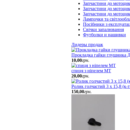
Запчастини до мотоци
Запчастини до мотоцик
Запчастини до мотоци
Лампочки та світлообл
Посібники з експлуатац
Свічки запалювання
Футболки и нашивки
Лидеры продаж
Прокладка гайки глушника Д
10
,
00
грн.
спиця з ніпелем МТ
20
,
00
грн.
Ролик голчастий 3 х 15,8 (к-
150
,
00
грн.