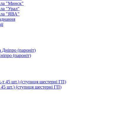
кла "Минск"
ла "Урал"
кла "ЯВА"
аднання
ії
ніпро (пароніт)
т 45 шт.) (ступиця шестерні ГП)