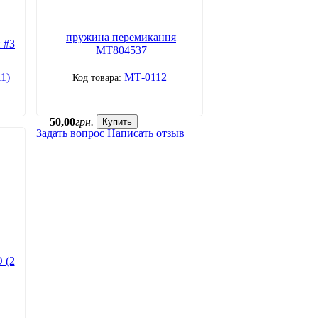
пружина перемикання
 #3
МТ804537
11)
МТ-0112
50
,
00
грн.
Купить
Задать вопрос
Написать отзыв
 (2