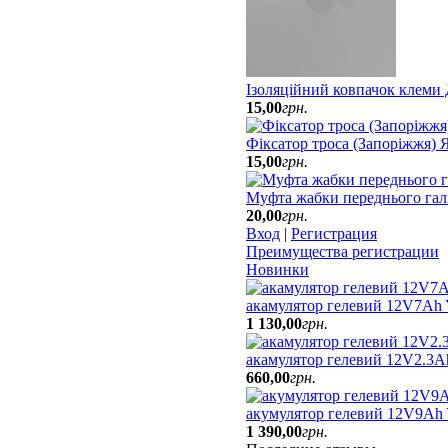
Ізоляційний ковпачок клеми
15
,
00
грн.
Фіксатор троса (Запоріжжя)
15
,
00
грн.
Муфта жабки переднього гал
20
,
00
грн.
Вход
|
Регистрация
Преимущества регистрации
Новинки
акамулятор гелевий 12V7A
1 130
,
00
грн.
акамулятор гелевий 12V2.3A
660
,
00
грн.
акумулятор гелевий 12V9Ah
1 390
,
00
грн.