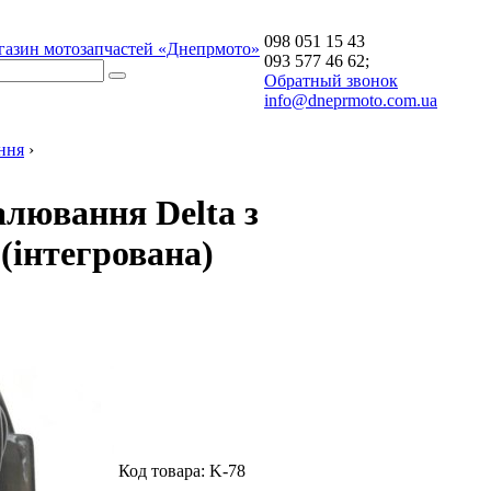
098 051 15 43
газин мотозапчастей «Днепрмото»
093 577 46 62;
Обратный звонок
info@dneprmoto.com.ua
ння
›
лювання Delta з
(інтегрована)
Код товара:
K-78