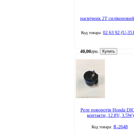
насвічник 2Т силіконовий
02 63 92 (U-35
40
,
00
грн.
Купить
Реле поворотів Honda DIO
контакти, 12.8V, 3.5W)
R-2648