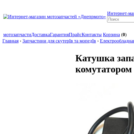
Интернет-ма
мотозапчасти
Доставка
Гарантия
Прайс
Контакты
Корзина
(
0
)
Главная
›
Запчастини для скутерІв та мопедІв
›
Електрообладна
Катушка запа
комутатором 