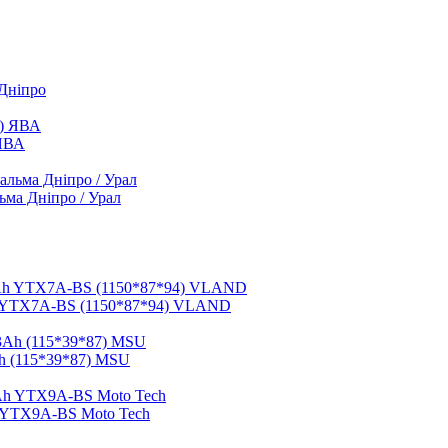
 Дніпро
 ЯВА
ьма Дніпро / Урал
h YTX7A-BS (1150*87*94) VLAND
h (115*39*87) MSU
 YTX9A-BS Moto Tech