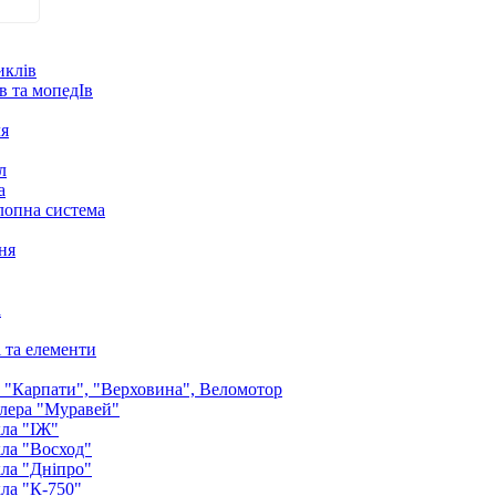
иклів
в та мопедІв
ля
л
а
лопна система
ня
а
і та елементи
: "Карпати", "Верховина", Веломотор
лера "Муравей"
ла "ІЖ"
ла "Восход"
ла "Дніпро"
ла "К-750"