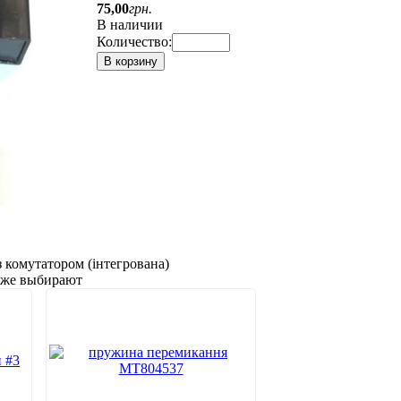
75
,
00
грн.
В наличии
Количество:
В корзину
 комутатором (інтегрована)
акже выбирают