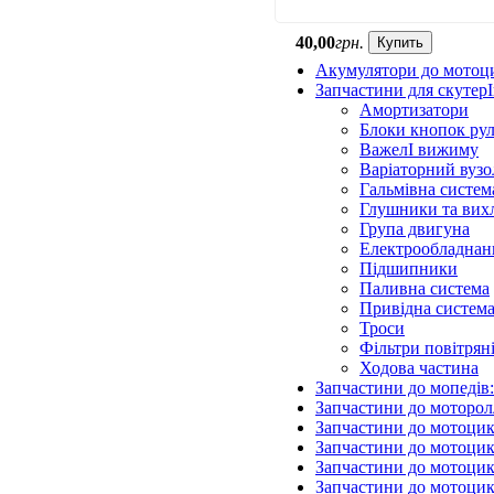
40
,
00
грн.
Купить
Акумулятори до мотоц
Запчастини для скутерІ
Амортизатори
Блоки кнопок ру
ВажелІ вижиму
Варіаторний вузо
Гальмівна систем
Глушники та вих
Група двигуна
Електрообладнан
Підшипники
Паливна система
Привідна систем
Троси
Фільтри повітрян
Ходова частина
Запчастини до мопедів
Запчастини до моторол
Запчастини до мотоцик
Запчастини до мотоцик
Запчастини до мотоцик
Запчастини до мотоцик