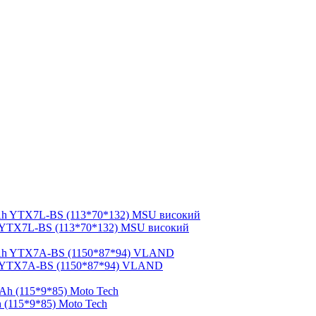
 YTX7L-BS (113*70*132) MSU високий
h YTX7A-BS (1150*87*94) VLAND
 (115*9*85) Moto Tech