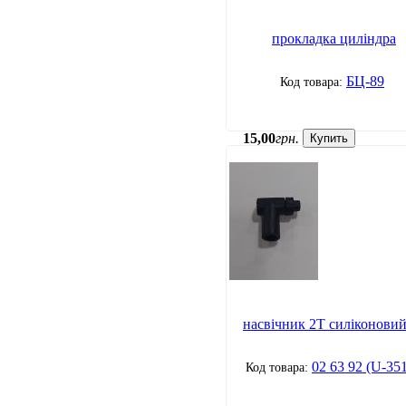
прокладка циліндра
БЦ-89
15
,
00
грн.
Купить
насвічник 2Т силіконовий
02 63 92 (U-35