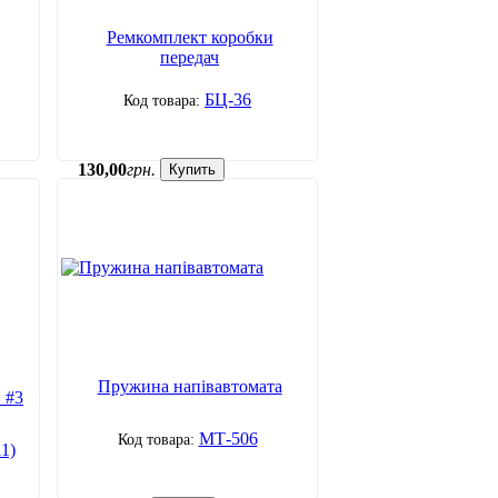
Ремкомплект коробки
передач
БЦ-36
130
,
00
грн.
Купить
Пружина напівавтомата
 #3
МТ-506
11)