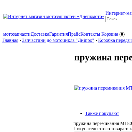
Интернет-ма
мотозапчасти
Доставка
Гарантия
Прайс
Контакты
Корзина
(
0
)
Главная
›
Запчастини до мотоцикла "Дніпро"
›
Коробка передач
пружина пер
Также покупают
пружина перемикання МТ80
Покупатели этого товара т