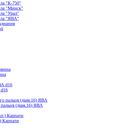
ла "К-750"
кла "Минск"
ла "Урал"
кла "ЯВА"
аднання
ії
ина
 d16
 пальця (діам.16) ЯВА
.) Карпати