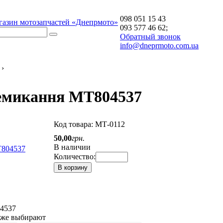
098 051 15 43
газин мотозапчастей «Днепрмото»
093 577 46 62;
Обратный звонок
info@dneprmoto.com.ua
›
емикання МТ804537
Код товара:
МТ-0112
50
,
00
грн.
В наличии
Количество:
В корзину
4537
акже выбирают