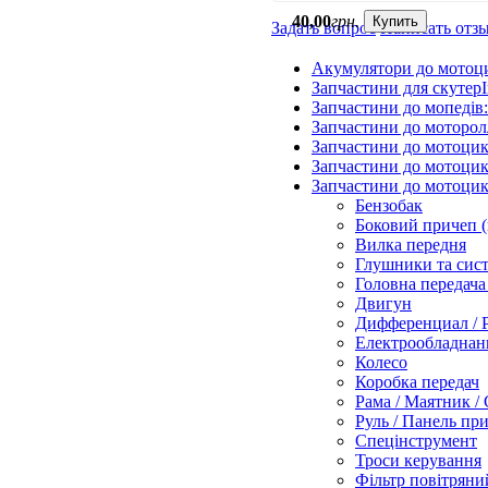
40
,
00
грн.
Купить
Задать вопрос
Написать отз
Акумулятори до мотоц
Запчастини для скутерІ
Запчастини до мопедів
Запчастини до моторол
Запчастини до мотоцик
Запчастини до мотоцик
Запчастини до мотоцик
Бензобак
Боковий причеп (
Вилка передня
Глушники та сис
Головна передача 
Двигун
Дифференциал / 
Електрообладнанн
Колесо
Коробка передач
Рама / Маятник /
Руль / Панель пр
Спецінструмент
Троси керування
Фільтр повітряни