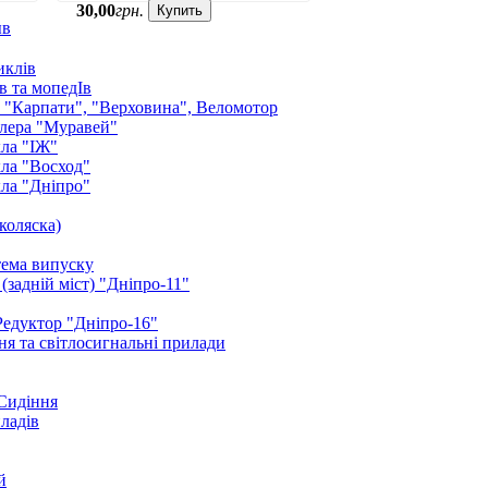
30
,
00
грн.
Купить
ыв
иклів
в та мопедІв
: "Карпати", "Верховина", Веломотор
лера "Муравей"
ла "ІЖ"
ла "Восход"
ла "Дніпро"
коляска)
тема випуску
(задній міст) "Дніпро-11"
Редуктор "Дніпро-16"
я та світлосигнальні прилади
 Сидіння
иладів
й