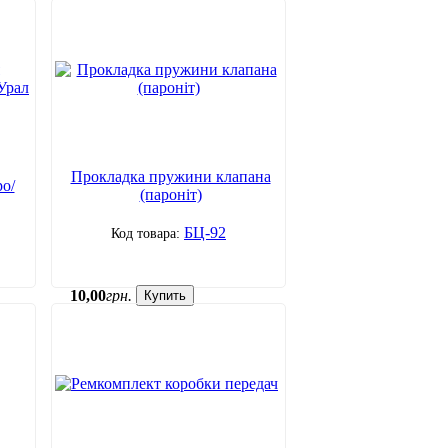
Прокладка пружини клапана
о/
(пароніт)
БЦ-92
10
,
00
грн.
Купить