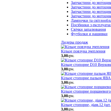
Запчастини до мотоцик
Запчастини до мотоци
Запчастини до мотоцик
Запчастини до мотоци
Лампочки та світлообл
Посібники з експлуатац
Свічки запалювання
Футболки и нашивки
Лидеры продаж
Кільце повзуна зчеплення
3
,
00
грн.
Кільце стопорне D10 Верхов
3
,
00
грн.
Кільце стопорне пальця ЯВА
3
,
00
грн.
Кільце стопорне поршневого
3
,
00
грн.
Кільце стопорне, діам.12 (шт
3
,
00
грн.