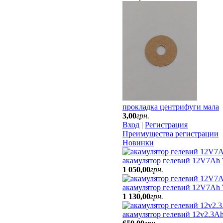
прокладка центрифуги мала
3
,
00
грн.
Вход
|
Регистрация
Преимущества регистрации
Новинки
акамулятор гелевий 12V7Ah
1 050
,
00
грн.
акамулятор гелевий 12V7A
1 130
,
00
грн.
акамулятор гелевий 12v2.3Ah