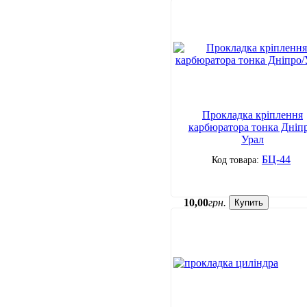
Прокладка кріплення
карбюратора тонка Дніпр
Урал
БЦ-44
10
,
00
грн.
Купить