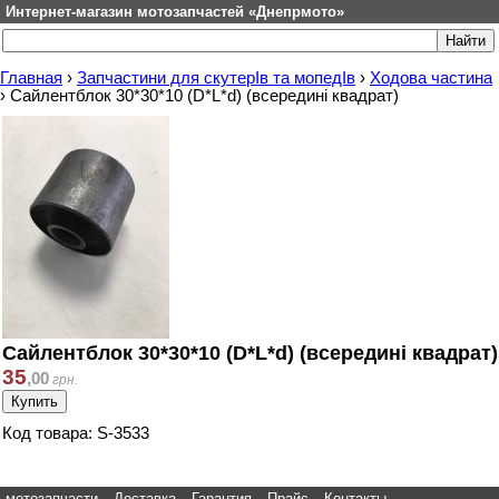
Интернет-магазин мотозапчастей «Днепрмото»
Главная
›
Запчастини для скутерІв та мопедІв
›
Ходова частина
›
Сайлентблок 30*30*10 (D*L*d) (всередині квадрат)
Сайлентблок 30*30*10 (D*L*d) (всередині квадрат)
35
,
00
грн.
Код товара: S-3533
мотозапчасти
Доставка
Гарантия
Прайс
Контакты