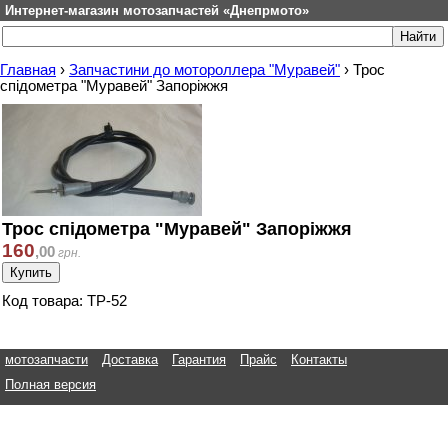
Интернет-магазин мотозапчастей «Днепрмото»
Главная
›
Запчастини до мотороллера "Муравей"
›
Трос
спідометра "Муравей" Запоріжжя
Трос спідометра "Муравей" Запоріжжя
160
,
00
грн.
Код товара: ТР-52
мотозапчасти
Доставка
Гарантия
Прайс
Контакты
Полная версия