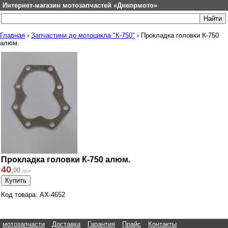
Интернет-магазин мотозапчастей «Днепрмото»
Главная
›
Запчастини до мотоцикла "К-750"
›
Прокладка головки К-750
алюм.
Прокладка головки К-750 алюм.
40
,
00
грн.
Код товара: АХ-4652
мотозапчасти
Доставка
Гарантия
Прайс
Контакты