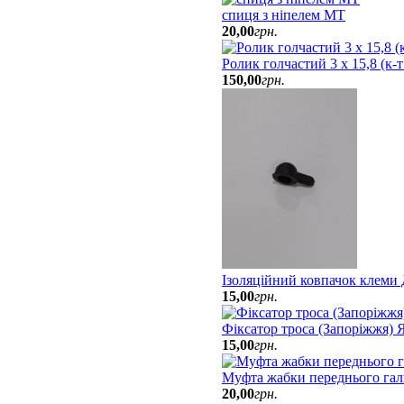
спиця з ніпелем МТ
20
,
00
грн.
Ролик голчастий 3 х 15,8 (к-
150
,
00
грн.
Ізоляційний ковпачок клеми
15
,
00
грн.
Фіксатор троса (Запоріжжя)
15
,
00
грн.
Муфта жабки переднього гал
20
,
00
грн.