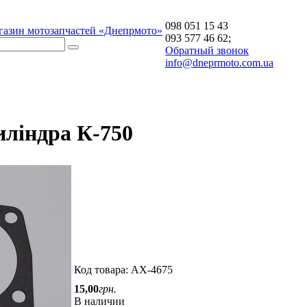
098 051 15 43
газин мотозапчастей «Днепрмото»
093 577 46 62;
Обратный звонок
info@dneprmoto.com.ua
ліндра К-750
Код товара:
АХ-4675
15
,
00
грн.
В наличии