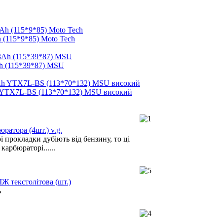
 (115*9*85) Moto Tech
h (115*39*87) MSU
 YTX7L-BS (113*70*132) MSU високий
ратора (4шт.) v.g.
 прокладки дубіють від бензину, то ці
карбюраторі......
ІЖ текстолітова (шт.)
ь