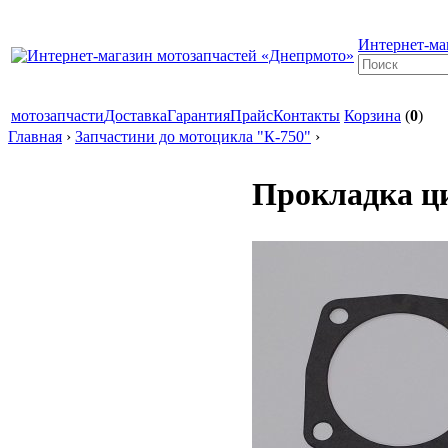
Интернет-ма
мотозапчасти
Доставка
Гарантия
Прайс
Контакты
Корзина
(
0
)
Главная
›
Запчастини до мотоцикла "К-750"
›
Прокладка ци