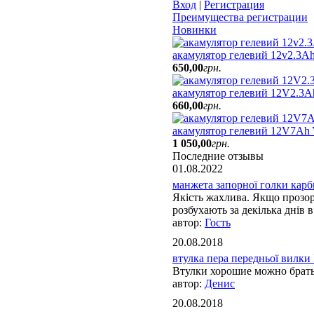
Вход
|
Регистрация
Преимущества регистрации
Новинки
акамулятор гелевий 12v2.3Ah
650
,
00
грн.
акамулятор гелевий 12V2.3A
660
,
00
грн.
акамулятор гелевий 12V7Ah
1 050
,
00
грн.
Последние отзывы
01.08.2022
манжета запорної голки карбю
Якість жахлива. Якщо прозорі
розбухають за декілька днів в 
Гость
20.08.2018
втулка пера передньої вилки 
Втулки хорошие можно брат
Денис
20.08.2018