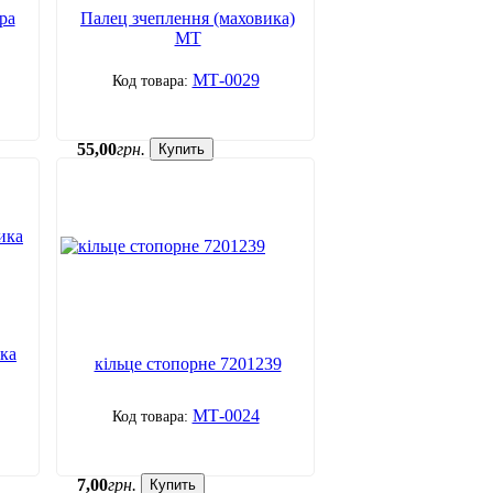
ра
Палец зчеплення (маховика)
МТ
МТ-0029
55
,
00
грн.
Купить
ка
кільце стопорне 7201239
МТ-0024
7
,
00
грн.
Купить