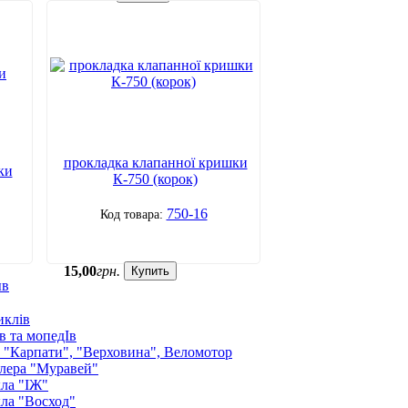
прокладка клапанної кришки
ки
К-750 (корок)
750-16
15
,
00
грн.
Купить
ыв
иклів
в та мопедІв
: "Карпати", "Верховина", Веломотор
лера "Муравей"
ла "ІЖ"
ла "Восход"