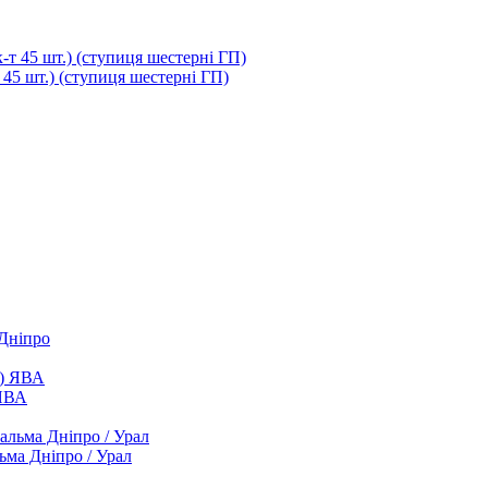
т 45 шт.) (ступиця шестерні ГП)
 Дніпро
 ЯВА
ьма Дніпро / Урал