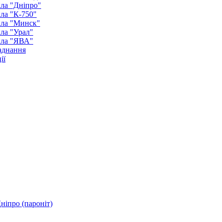
ла "Дніпро"
ла "К-750"
кла "Минск"
ла "Урал"
кла "ЯВА"
аднання
ії
ніпро (пароніт)