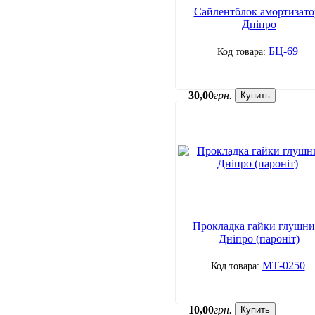
Сайлентблок амортизато
Дніпро
БЦ-69
30
,
00
грн.
Купить
Прокладка гайки глушни
Дніпро (пароніт)
МТ-0250
10
,
00
грн.
Купить