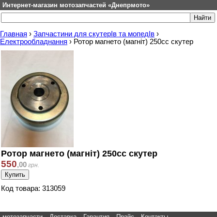
Интернет-магазин мотозапчастей «Днепрмото»
Главная
›
Запчастини для скутерІв та мопедІв
›
Електрообладнання
›
Ротор магнето (магніт) 250сс скутер
Ротор магнето (магніт) 250сс скутер
550
,
00
грн.
Код товара: 313059
мотозапчасти
Доставка
Гарантия
Прайс
Контакты