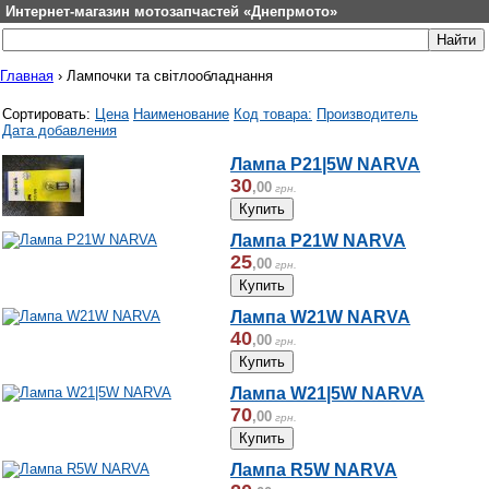
Интернет-магазин мотозапчастей «Днепрмото»
Главная
›
Лампочки та світлообладнання
Сортировать:
Цена
Наименование
Код товара:
Производитель
Дата добавления
Лампа P21|5W NARVA
30
,
00
грн.
Лампа P21W NARVA
25
,
00
грн.
Лампа W21W NARVA
40
,
00
грн.
Лампа W21|5W NARVA
70
,
00
грн.
Лампа R5W NARVA