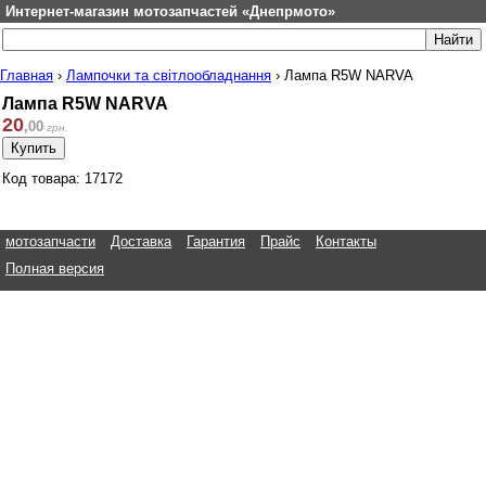
Интернет-магазин мотозапчастей «Днепрмото»
Главная
›
Лампочки та світлообладнання
›
Лампа R5W NARVA
Лампа R5W NARVA
20
,
00
грн.
Код товара: 17172
мотозапчасти
Доставка
Гарантия
Прайс
Контакты
Полная версия