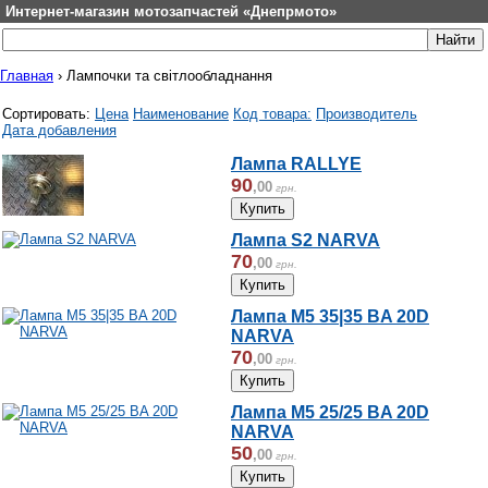
Интернет-магазин мотозапчастей «Днепрмото»
Главная
›
Лампочки та світлообладнання
Сортировать:
Цена
Наименование
Код товара:
Производитель
Дата добавления
Лампа RALLYE
90
,
00
грн.
Лампа S2 NARVA
70
,
00
грн.
Лампа М5 35|35 BA 20D
NARVA
70
,
00
грн.
Лампа М5 25/25 BA 20D
NARVA
50
,
00
грн.