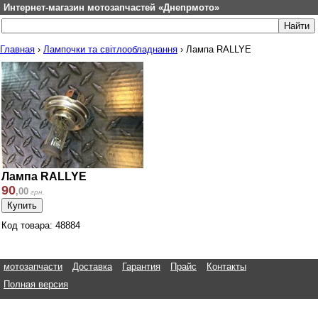
Интернет-магазин мотозапчастей «Днепрмото»
Главная
›
Лампочки та світлообладнання
›
Лампа RALLYE
Лампа RALLYE
90
,
00
грн.
Код товара: 48884
мотозапчасти
Доставка
Гарантия
Прайс
Контакты
Полная версия