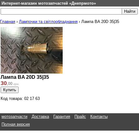
Интернет-магазин мотозапчастей «Днепрмото»
Главная
›
Лампочки та світлообладнання
›
Лампа BA 20D 35|35
Лампа BA 20D 35|35
30
,
00
грн.
Код товара: 02 17 63
мотозапчасти
Доставка
Гарантия
Прайс
Контакты
Полная версия