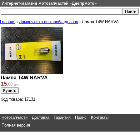
Интернет-магазин мотозапчастей «Днепрмото»
Главная
›
Лампочки та світлообладнання
›
Лампа T4W NARVA
Лампа T4W NARVA
15
,
00
грн.
Код товара: 17131
мотозапчасти
Доставка
Гарантия
Прайс
Контакты
Полная версия