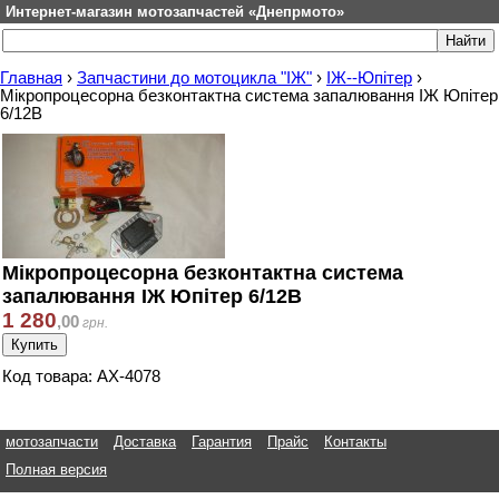
Интернет-магазин мотозапчастей «Днепрмото»
Главная
›
Запчастини до мотоцикла "ІЖ"
›
ІЖ--Юпітер
›
Мікропроцесорна безконтактна система запалювання ІЖ Юпітер
6/12В
Мікропроцесорна безконтактна система
запалювання ІЖ Юпітер 6/12В
1 280
,
00
грн.
Код товара: АХ-4078
мотозапчасти
Доставка
Гарантия
Прайс
Контакты
Полная версия