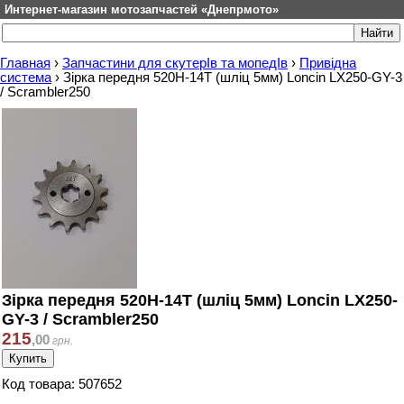
Интернет-магазин мотозапчастей «Днепрмото»
Главная
›
Запчастини для скутерІв та мопедІв
›
Привідна
система
›
Зірка передня 520Н-14T (шліц 5мм) Loncin LX250-GY-3
/ Scrambler250
Зірка передня 520Н-14T (шліц 5мм) Loncin LX250-
GY-3 / Scrambler250
215
,
00
грн.
Код товара: 507652