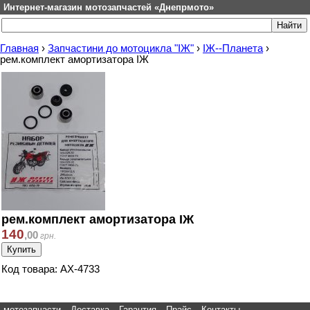
Интернет-магазин мотозапчастей «Днепрмото»
Главная
›
Запчастини до мотоцикла "ІЖ"
›
ІЖ--Планета
›
рем.комплект амортизатора ІЖ
рем.комплект амортизатора ІЖ
140
,
00
грн.
Код товара: АХ-4733
мотозапчасти
Доставка
Гарантия
Прайс
Контакты