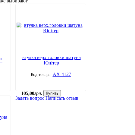
акже выбирают
втулка верх.головки шатуна
к"
Юпітер
АХ-4127
105
,
00
грн.
Купить
Задать вопрос
Написать отзыв