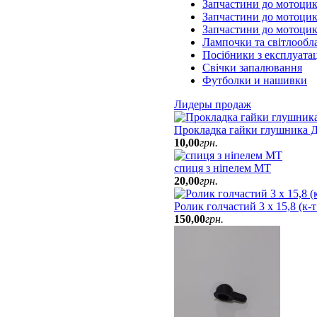
Запчастини до мотоци
Запчастини до мотоцик
Запчастини до мотоци
Лампочки та світлообл
Посібники з експлуатац
Свічки запалювання
Футболки и нашивки
Лидеры продаж
Прокладка гайки глушника Д
10
,
00
грн.
спиця з ніпелем МТ
20
,
00
грн.
Ролик голчастий 3 х 15,8 (к-
150
,
00
грн.