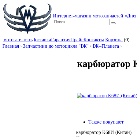
Интернет-магазин мотозапчастей «Дне
мотозапчасти
Доставка
Гарантия
Прайс
Контакты
Корзина
(
0
)
Главная
›
Запчастини до мотоцикла "ІЖ"
›
ІЖ--Планета
›
карбюратор 
Также покупают
карбюратор К68И (Китай)