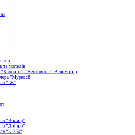
уна
иклів
в та мопедІв
: "Карпати", "Верховина", Веломотор
лера "Муравей"
ла "ІЖ"
еп
ла "Восход"
ла "Дніпро"
ла "К-750"