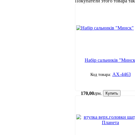
Покупатели этого товара т
Набір сальників "Минс
АХ-4463
170
,
00
грн.
Купить