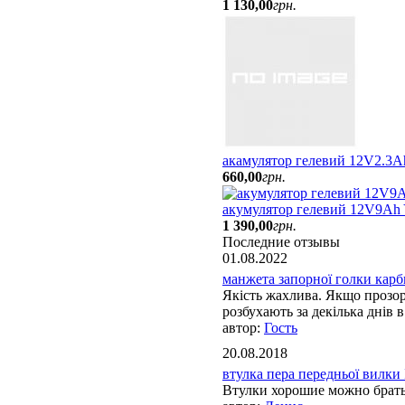
1 130
,
00
грн.
акамулятор гелевий 12V2.3A
660
,
00
грн.
акумулятор гелевий 12V9Ah
1 390
,
00
грн.
Последние отзывы
01.08.2022
манжета запорної голки карбю
Якість жахлива. Якщо прозорі
розбухають за декілька днів в 
Гость
20.08.2018
втулка пера передньої вилки 
Втулки хорошие можно брат