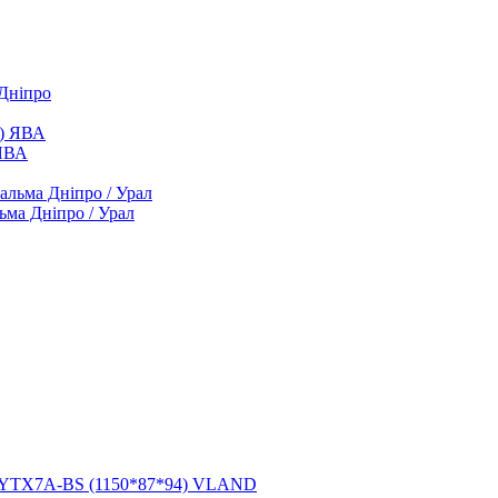
 Дніпро
 ЯВА
ьма Дніпро / Урал
h YTX7A-BS (1150*87*94) VLAND