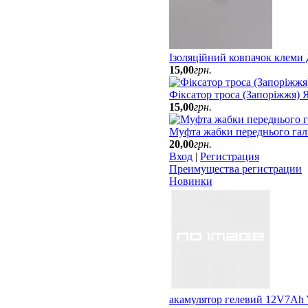
Ізоляційний ковпачок клеми
15
,
00
грн.
Фіксатор троса (Запоріжжя)
15
,
00
грн.
Муфта жабки переднього гал
20
,
00
грн.
Вход
|
Регистрация
Преимущества регистрации
Новинки
акамулятор гелевий 12V7A