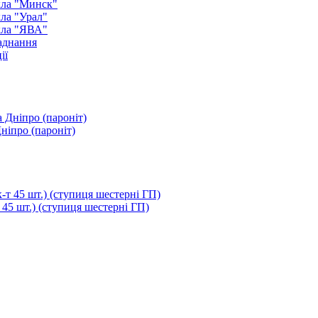
кла "Минск"
ла "Урал"
кла "ЯВА"
аднання
ії
ніпро (пароніт)
т 45 шт.) (ступиця шестерні ГП)