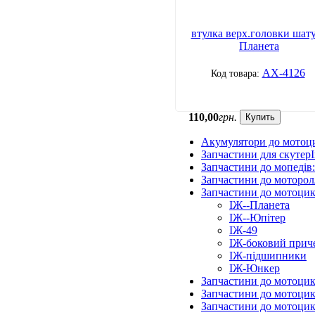
втулка верх.головки шат
Планета
АХ-4126
110
,
00
грн.
Купить
Акумулятори до мотоц
Запчастини для скутерІ
Запчастини до мопедів
Запчастини до моторол
Запчастини до мотоцик
ІЖ--Планета
ІЖ--Юпітер
ІЖ-49
ІЖ-боковий прич
ІЖ-підшипники
ІЖ-Юнкер
Запчастини до мотоцик
Запчастини до мотоцик
Запчастини до мотоцик