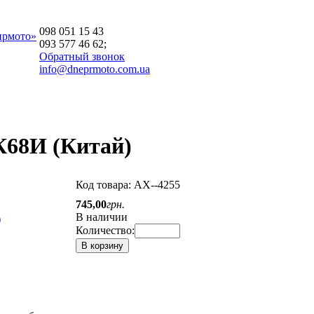
098 051 15 43
прмото»
093 577 46 62;
Обратный звонок
info@dneprmoto.com.ua
К68И (Китай)
Код товара:
АХ--4255
745
,
00
грн.
В наличии
Количество:
В корзину