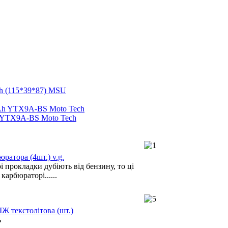
h (115*39*87) MSU
 YTX9A-BS Moto Tech
ратора (4шт.) v.g.
 прокладки дубіють від бензину, то ці
карбюраторі......
ІЖ текстолітова (шт.)
ь