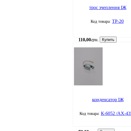
трос зчеплення ІЖ
ТР-20
110
,
00
грн.
Купить
конденсатор ІЖ
К-6052 /АХ-43