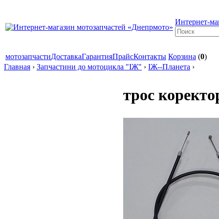
Интернет-ма
мотозапчасти
Доставка
Гарантия
Прайс
Контакты
Корзина
(
0
)
Главная
›
Запчастини до мотоцикла "ІЖ"
›
ІЖ--Планета
›
трос коректор