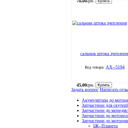
70
,
00
грн.
Купить
сальник штока зчеплен
АХ--5194
45
,
00
грн.
Купить
Задать вопрос
Написать отз
Акумулятори до мотоц
Запчастини для скутерІ
Запчастини до мопедів
Запчастини до моторол
Запчастини до мотоцик
ІЖ--Планета