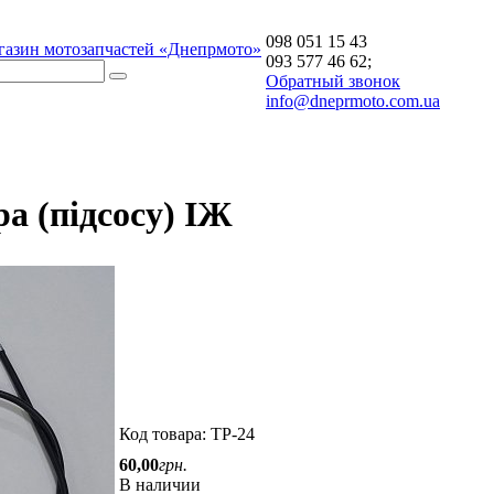
098 051 15 43
газин мотозапчастей «Днепрмото»
093 577 46 62;
Обратный звонок
info@dneprmoto.com.ua
а (підсосу) ІЖ
Код товара:
ТР-24
60
,
00
грн.
В наличии