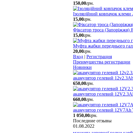
150
,
00
грн.
Ізоляційний ковпачок клеми
15
,
00
грн.
Фіксатор троса (Запоріжжя)
15
,
00
грн.
Муфта жабки переднього гал
20
,
00
грн.
Вход
|
Регистрация
Преимущества регистрации
Новинки
акамулятор гелевий 12v2.3Ah
650
,
00
грн.
акамулятор гелевий 12V2.3A
660
,
00
грн.
акамулятор гелевий 12V7Ah
1 050
,
00
грн.
Последние отзывы
01.08.2022
манжета запорної голки карбю