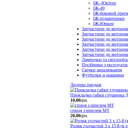
ІЖ--Юпітер
ІЖ-49
ІЖ-боковий прич
ІЖ-підшипники
ІЖ-Юнкер
Запчастини до мотоцик
Запчастини до мотоцик
Запчастини до мотоцик
Запчастини до мотоци
Запчастини до мотоцик
Запчастини до мотоци
Лампочки та світлообл
Посібники з експлуатац
Свічки запалювання
Футболки и нашивки
Лидеры продаж
Прокладка гайки глушника Д
10
,
00
грн.
спиця з ніпелем МТ
20
,
00
грн.
Ролик голчастий 3 х 15,8 (к-