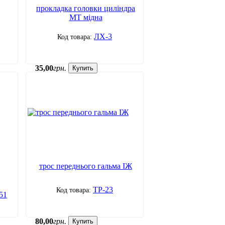
прокладка головки циліндра
МТ мідна
ЛХ-3
35
,
00
грн.
Купить
трос переднього гальма ІЖ
ТР-23
51
80
,
00
грн.
Купить