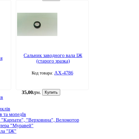
Сальник заводного вала ІЖ
ня
(старого зразка)
АХ-4786
35
,
00
грн.
Купить
ыв
иклів
в та мопедІв
: "Карпати", "Верховина", Веломотор
лера "Муравей"
ла "ІЖ"