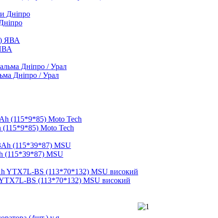
 Дніпро
 ЯВА
ьма Дніпро / Урал
 (115*9*85) Moto Tech
h (115*39*87) MSU
 YTX7L-BS (113*70*132) MSU високий
ратора (4шт.) v.g.