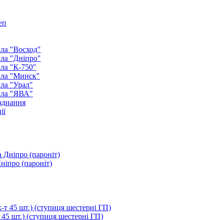
еп
ла "Восход"
ла "Дніпро"
ла "К-750"
кла "Минск"
ла "Урал"
кла "ЯВА"
аднання
ії
ніпро (пароніт)
т 45 шт.) (ступиця шестерні ГП)