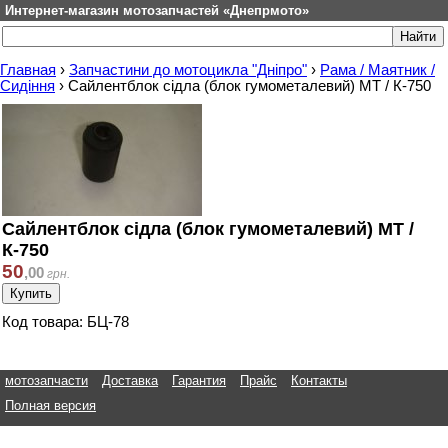
Интернет-магазин мотозапчастей «Днепрмото»
Главная
›
Запчастини до мотоцикла "Дніпро"
›
Рама / Маятник /
Сидіння
›
Сайлентблок сідла (блок гумометалевий) МТ / К-750
Сайлентблок сідла (блок гумометалевий) МТ /
К-750
50
,
00
грн.
Код товара: БЦ-78
мотозапчасти
Доставка
Гарантия
Прайс
Контакты
Полная версия