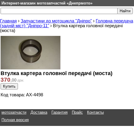
Интернет-магазин мотозапчастей «Днепрмото»
Главная
›
Запчастини до мотоцикла "Дніпро"
›
Головна передача
(задній міст) "Дніпро-11"
›
Втулка картера головної передачі
(моста)
Втулка картера головної передачі (моста)
370
,
00
грн.
Код товара: АХ-4498
мотозапчасти
Доставка
Гарантия
Прайс
Контакты
Полная версия