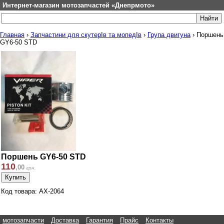
Интернет-магазин мотозапчастей «Днепрмото»
Главная
›
Запчастини для скутерІв та мопедІв
›
Група двигуна
›
Поршень
GY6-50 STD
Поршень GY6-50 STD
110
,
00
грн.
Код товара: AX-2064
мотозапчасти
Доставка
Гарантия
Прайс
Контакты