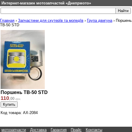
Интернет-магазин мотозапчастей «Днепрмото»
Главная
›
Запчастини для скутерІв та мопедІв
›
Група двигуна
›
Поршень
TB-50 STD
Поршень TB-50 STD
110
,
00
грн.
Код товара: AX-2084
мотозапчасти
Доставка
Гарантия
Прайс
Контакты