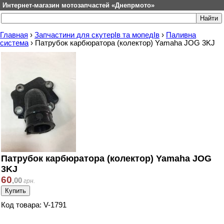
Интернет-магазин мотозапчастей «Днепрмото»
Главная
›
Запчастини для скутерІв та мопедІв
›
Паливна
система
›
Патрубок карбюратора (колектор) Yamaha JOG 3KJ
Патрубок карбюратора (колектор) Yamaha JOG
3KJ
60
,
00
грн.
Код товара: V-1791