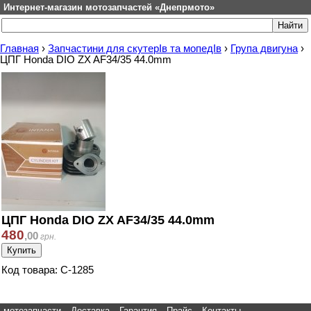
Интернет-магазин мотозапчастей «Днепрмото»
Главная
›
Запчастини для скутерІв та мопедІв
›
Група двигуна
›
ЦПГ Honda DIO ZX AF34/35 44.0mm
ЦПГ Honda DIO ZX AF34/35 44.0mm
480
,
00
грн.
Код товара: C-1285
мотозапчасти
Доставка
Гарантия
Прайс
Контакты