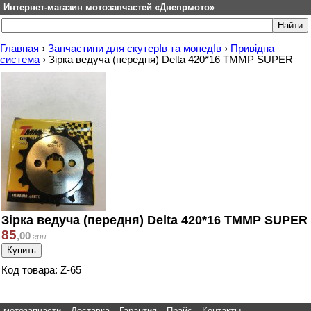
Интернет-магазин мотозапчастей «Днепрмото»
Главная
›
Запчастини для скутерІв та мопедІв
›
Привідна
система
›
Зірка ведуча (передня) Delta 420*16 TMMP SUPER
Зірка ведуча (передня) Delta 420*16 TMMP SUPER
85
,
00
грн.
Код товара: Z-65
мотозапчасти
Доставка
Гарантия
Прайс
Контакты