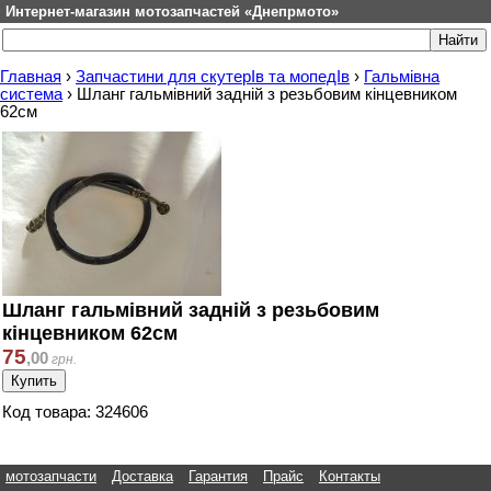
Интернет-магазин мотозапчастей «Днепрмото»
Главная
›
Запчастини для скутерІв та мопедІв
›
Гальмівна
система
›
Шланг гальмівний задній з резьбовим кінцевником
62см
Шланг гальмівний задній з резьбовим
кінцевником 62см
75
,
00
грн.
Код товара: 324606
мотозапчасти
Доставка
Гарантия
Прайс
Контакты