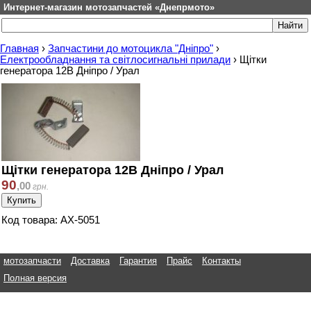
Интернет-магазин мотозапчастей «Днепрмото»
Главная
›
Запчастини до мотоцикла "Дніпро"
›
Електрообладнання та світлосигнальні прилади
›
Щітки
генератора 12В Дніпро / Урал
Щітки генератора 12В Дніпро / Урал
90
,
00
грн.
Код товара: АХ-5051
мотозапчасти
Доставка
Гарантия
Прайс
Контакты
Полная версия