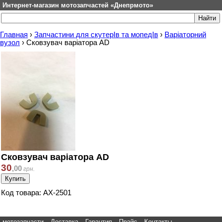
Интернет-магазин мотозапчастей «Днепрмото»
Главная
›
Запчастини для скутерІв та мопедІв
›
Варіаторний
вузол
›
Сковзувач варіатора AD
Сковзувач варіатора AD
30
,
00
грн.
Код товара: AX-2501
мотозапчасти
Доставка
Гарантия
Прайс
Контакты