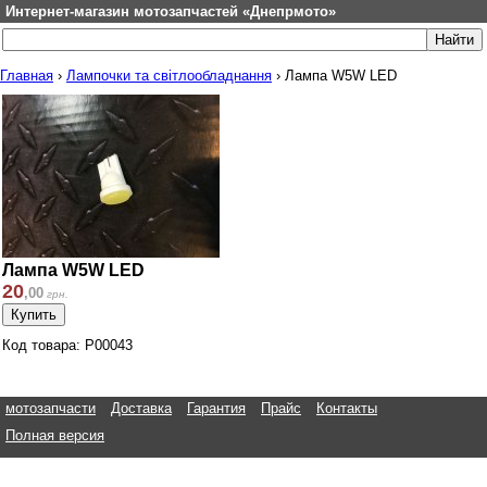
Интернет-магазин мотозапчастей «Днепрмото»
Главная
›
Лампочки та світлообладнання
›
Лампа W5W LED
Лампа W5W LED
20
,
00
грн.
Код товара: P00043
мотозапчасти
Доставка
Гарантия
Прайс
Контакты
Полная версия