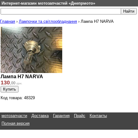
Интернет-магазин мотозапчастей «Днепрмото»
Главная
›
Лампочки та світлообладнання
›
Лампа Н7 NARVA
Лампа Н7 NARVA
130
,
00
грн.
Код товара: 48329
мотозапчасти
Доставка
Гарантия
Прайс
Контакты
Полная версия