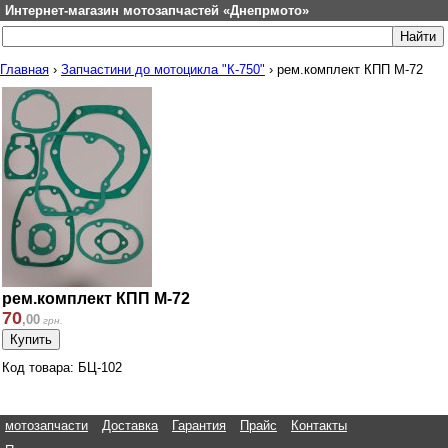
Интернет-магазин мотозапчастей «Днепрмото»
Главная
›
Запчастини до мотоцикла "К-750"
›
рем.комплект КПП М-72
рем.комплект КПП М-72
70
,
00
грн.
Код товара: БЦ-102
мотозапчасти
Доставка
Гарантия
Прайс
Контакты