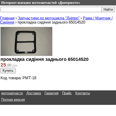
Интернет-магазин мотозапчастей «Днепрмото»
Главная
›
Запчастини до мотоцикла "Дніпро"
›
Рама / Маятник /
Сидіння
›
прокладка сидіння заднього 65014520
прокладка сидіння заднього 65014520
25
,
00
грн.
Код товара: РМТ-18
мотозапчасти
Доставка
Гарантия
Прайс
Контакты
Полная версия