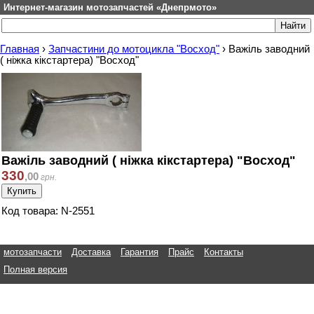
Интернет-магазин мотозапчастей «Днепрмото»
Главная
›
Запчастини до мотоцикла "Восход"
›
Важіль заводний
( ніжка кікстартера) "Восход"
Важіль заводний ( ніжка кікстартера) "Восход"
330
,
00
грн.
Код товара: N-2551
мотозапчасти
Доставка
Гарантия
Прайс
Контакты
Полная версия