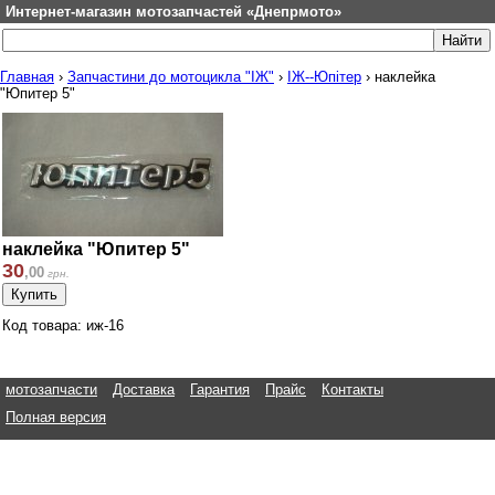
Интернет-магазин мотозапчастей «Днепрмото»
Главная
›
Запчастини до мотоцикла "ІЖ"
›
ІЖ--Юпітер
›
наклейка
"Юпитер 5"
наклейка "Юпитер 5"
30
,
00
грн.
Код товара: иж-16
мотозапчасти
Доставка
Гарантия
Прайс
Контакты
Полная версия