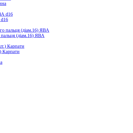
ина
 d16
 пальця (діам.16) ЯВА
.) Карпати