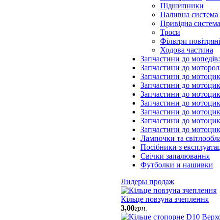
Підшипники
Паливна система
Привідна систем
Троси
Фільтри повітрян
Ходова частина
Запчастини до мопедів
Запчастини до моторол
Запчастини до мотоцик
Запчастини до мотоцик
Запчастини до мотоцик
Запчастини до мотоцик
Запчастини до мотоци
Запчастини до мотоцик
Запчастини до мотоци
Лампочки та світлообл
Посібники з експлуатац
Свічки запалювання
Футболки и нашивки
Лидеры продаж
Кільце повзуна зчеплення
3
,
00
грн.