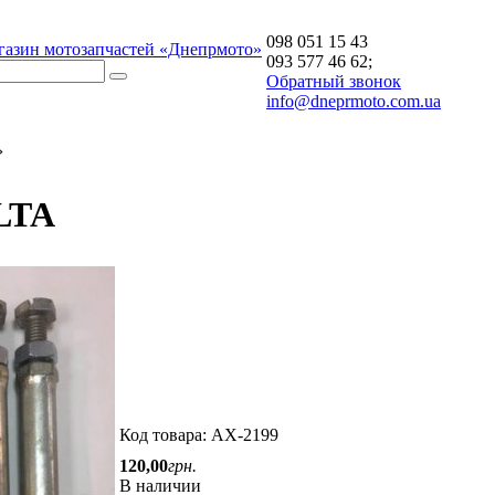
098 051 15 43
газин мотозапчастей «Днепрмото»
093 577 46 62;
Обратный звонок
info@dneprmoto.com.ua
›
LTA
Код товара:
AX-2199
120
,
00
грн.
В наличии