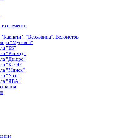
а
і та елементи
: "Карпати", "Верховина", Веломотор
лера "Муравей"
ла "ІЖ"
ла "Восход"
ла "Дніпро"
ла "К-750"
кла "Минск"
ла "Урал"
кла "ЯВА"
аднання
ії