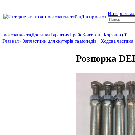
Интернет-ма
мотозапчасти
Доставка
Гарантия
Прайс
Контакты
Корзина
(
0
)
Главная
›
Запчастини для скутерІв та мопедІв
›
Ходова частина
Розпорка DE