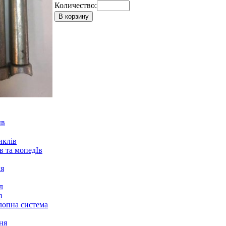
Количество:
В корзину
ыв
иклів
в та мопедІв
ля
л
а
лопна система
ня