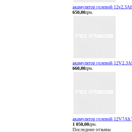
акамулятор гелевий 12v2.3Ah
650
,
00
грн.
акамулятор гелевий 12V2.3A
660
,
00
грн.
акамулятор гелевий 12V7Ah
1 050
,
00
грн.
Последние отзывы