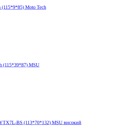
 (115*9*85) Moto Tech
h (115*39*87) MSU
 YTX7L-BS (113*70*132) MSU високий