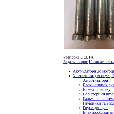
Розпорка DELTA
Задать вопрос
Написать отз
Акумулятори до мотоц
Запчастини для скутерІ
Амортизатори
Блоки кнопок ру
ВажелІ вижиму
Варіаторний вузо
Гальмівна систем
Глушники та вих
Група двигуна
Електрообладнан