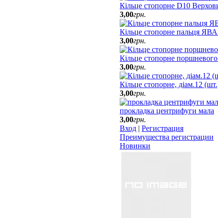
Кільце стопорне D10 Верхов
3
,
00
грн.
Кільце стопорне пальця ЯВА
3
,
00
грн.
Кільце стопорне поршневого
3
,
00
грн.
Кільце стопорне, діам.12 (шт
3
,
00
грн.
прокладка центрифуги мала
3
,
00
грн.
Вход
|
Регистрация
Преимущества регистрации
Новинки