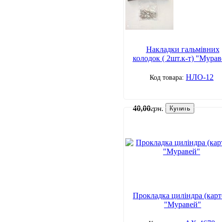
Накладки гальмівних
колодок ( 2шт.к-т) "Мурав
НЛО-12
40
,
00
грн.
Купить
Прокладка циліндра (карт
"Муравей"