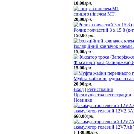
10
,
00
грн.
спиця з ніпелем МТ
20
,
00
грн.
Ролик голчастий 3 х 15,8 (к-
150
,
00
грн.
Ізоляційний ковпачок клеми
15
,
00
грн.
Фіксатор троса (Запоріжжя)
15
,
00
грн.
Муфта жабки переднього гал
20
,
00
грн.
Вход
|
Регистрация
Преимущества регистрации
Новинки
акамулятор гелевий 12V2.3A
660
,
00
грн.
акамулятор гелевий 12V7A
1 130
,
00
грн.