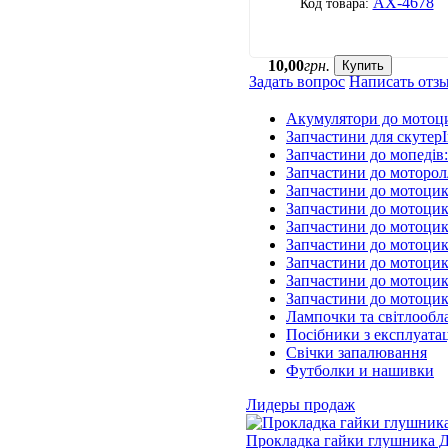
АХ-4678
10
,
00
грн.
Купить
Задать вопрос
Написать отз
Акумулятори до мотоц
Запчастини для скутерІ
Запчастини до мопедів
Запчастини до моторол
Запчастини до мотоцик
Запчастини до мотоцик
Запчастини до мотоцик
Запчастини до мотоцик
Запчастини до мотоци
Запчастини до мотоцик
Запчастини до мотоци
Лампочки та світлообл
Посібники з експлуатац
Свічки запалювання
Футболки и нашивки
Лидеры продаж
Прокладка гайки глушника Д