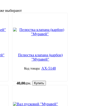
"
акже выбирают
ей"
Пелюстка клапана (карбон)
"Муравей"
АХ-5148
40
,
00
грн.
Купить