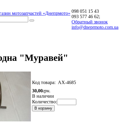
098 051 15 43
газин мотозапчастей «Днепрмото»
093 577 46 62;
Обратный звонок
info@dneprmoto.com.ua
одна "Муравей"
Код товара:
АХ-4685
30
,
00
грн.
В наличии
Количество:
В корзину