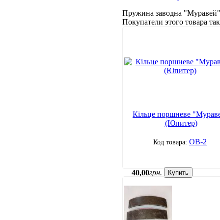
Пружина заводна "Муравей
Покупатели этого товара т
Кільце поршневе "Мурав
(Юпитер)
ОВ-2
40
,
00
грн.
Купить