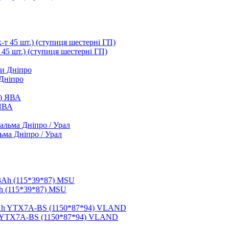
т 45 шт.) (ступиця шестерні ГП)
 Дніпро
 ЯВА
ьма Дніпро / Урал
h (115*39*87) MSU
h YTX7A-BS (1150*87*94) VLAND