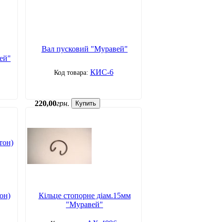
Вал пусковий "Муравей"
ей"
КИС-6
220
,
00
грн.
Купить
он)
Кільце стопорне діам.15мм
"Муравей"