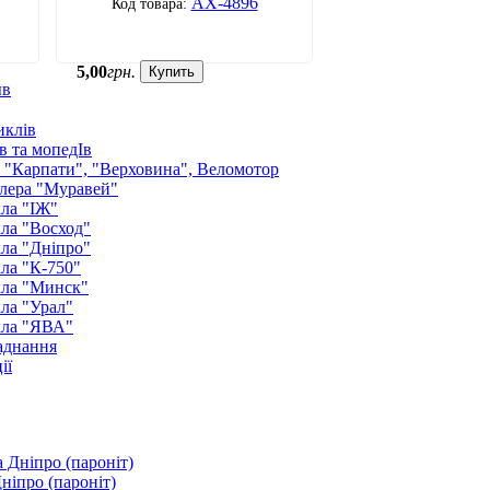
АХ-4896
5
,
00
грн.
Купить
ыв
иклів
в та мопедІв
: "Карпати", "Верховина", Веломотор
лера "Муравей"
ла "ІЖ"
ла "Восход"
ла "Дніпро"
ла "К-750"
кла "Минск"
ла "Урал"
кла "ЯВА"
аднання
ії
ніпро (пароніт)