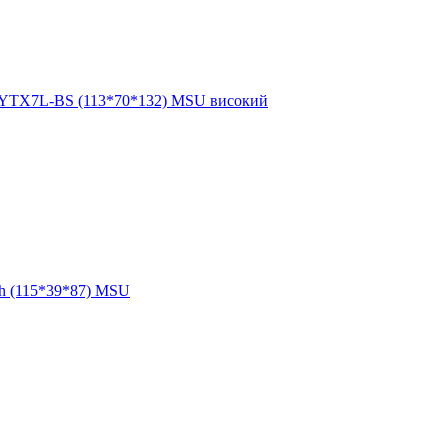
 YTX7L-BS (113*70*132) MSU високий
h (115*39*87) MSU