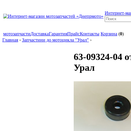
Интернет-ма
мотозапчасти
Доставка
Гарантия
Прайс
Контакты
Корзина
(
0
)
Главная
›
Запчастини до мотоцикла "Урал"
›
63-09324-04 
Урал