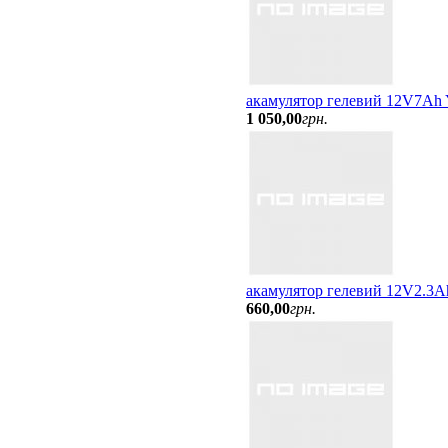
акамулятор гелевий 12V7Ah
1 050
,
00
грн.
акамулятор гелевий 12V2.3A
660
,
00
грн.