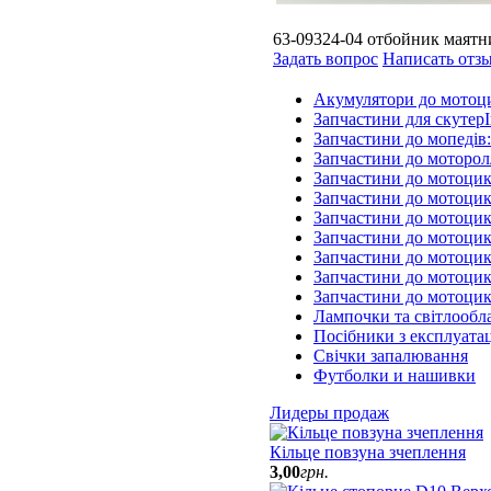
63-09324-04 отбойник маятн
Задать вопрос
Написать отз
Акумулятори до мотоц
Запчастини для скутерІ
Запчастини до мопедів
Запчастини до моторол
Запчастини до мотоцик
Запчастини до мотоцик
Запчастини до мотоцик
Запчастини до мотоцик
Запчастини до мотоци
Запчастини до мотоцик
Запчастини до мотоци
Лампочки та світлообл
Посібники з експлуатац
Свічки запалювання
Футболки и нашивки
Лидеры продаж
Кільце повзуна зчеплення
3
,
00
грн.