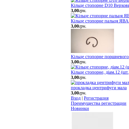
Кільце стопорне D10 Верхов
3
,
00
грн.
Кільце стопорне пальця ЯВА
3
,
00
грн.
Кільце стопорне поршневого
3
,
00
грн.
Кільце стопорне, діам.12 (шт
3
,
00
грн.
прокладка центрифуги мала
3
,
00
грн.
Вход
|
Регистрация
Преимущества регистрации
Новинки