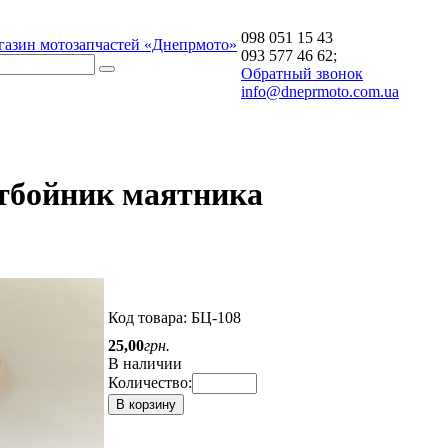
098 051 15 43
газин мотозапчастей «Днепрмото»
093 577 46 62;
Обратный звонок
info@dneprmoto.com.ua
отбойник маятника
Код товара:
БЦ-108
25
,
00
грн.
В наличии
Количество:
В корзину