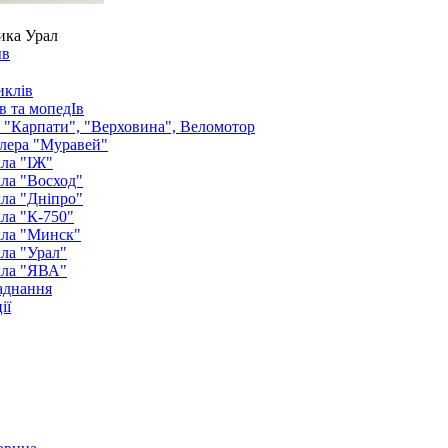
ика Урал
ыв
иклів
в та мопедІв
: "Карпати", "Верховина", Веломотор
лера "Муравей"
ла "ІЖ"
ла "Восход"
ла "Дніпро"
ла "К-750"
кла "Минск"
ла "Урал"
кла "ЯВА"
аднання
ії