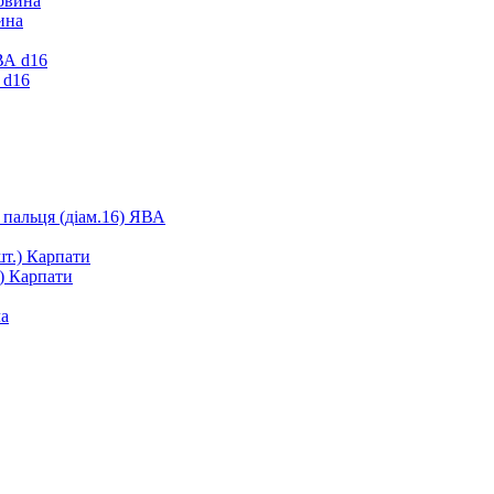
ина
 d16
 пальця (діам.16) ЯВА
.) Карпати