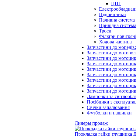
ЦПГ
Електрообладнан
Підшипники
Паливна система
Привідна систем
Троси
Фільтри повітрян
Ходова частина
Запчастини до мопедів
Запчастини до моторол
Запчастини до мотоцик
Запчастини до мотоцик
Запчастини до мотоцик
Запчастини до мотоцик
Запчастини до мотоци
Запчастини до мотоцик
Запчастини до мотоци
Лампочки та світлообл
Посібники з експлуатац
Свічки запалювання
Футболки и нашивки
Лидеры продаж
Прокладка гайки глушника Д