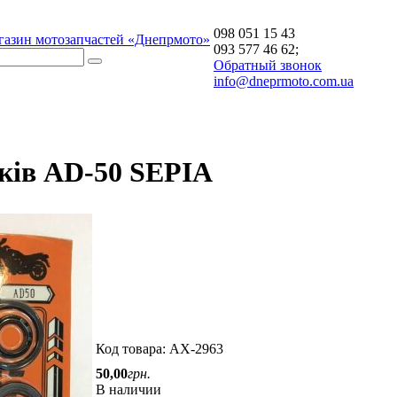
098 051 15 43
газин мотозапчастей «Днепрмото»
093 577 46 62;
Обратный звонок
info@dneprmoto.com.ua
ків AD-50 SEPIA
Код товара:
AX-2963
50
,
00
грн.
В наличии