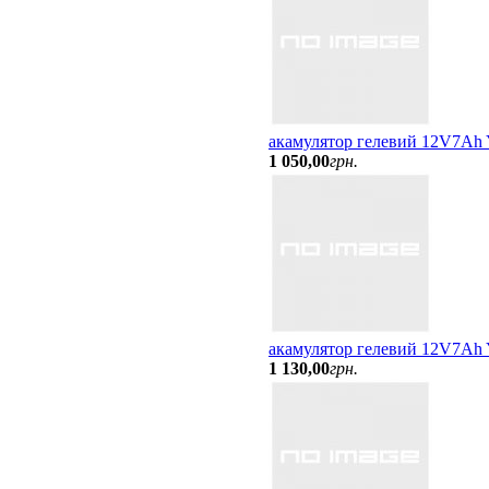
акамулятор гелевий 12V7Ah
1 050
,
00
грн.
акамулятор гелевий 12V7A
1 130
,
00
грн.