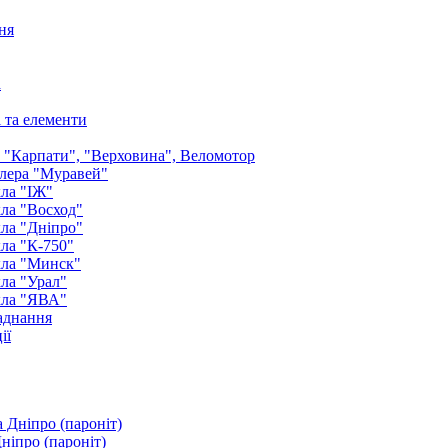
ня
а
і та елементи
: "Карпати", "Верховина", Веломотор
лера "Муравей"
ла "ІЖ"
ла "Восход"
ла "Дніпро"
ла "К-750"
кла "Минск"
ла "Урал"
кла "ЯВА"
аднання
ії
ніпро (пароніт)