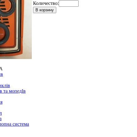
Количество:
В корзину
IA
ыв
иклів
в та мопедІв
ля
л
а
лопна система