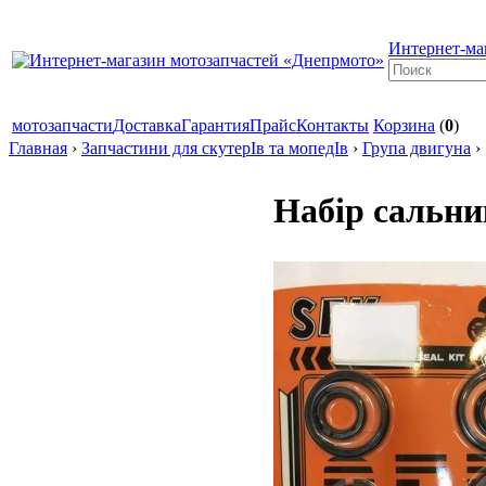
Интернет-ма
мотозапчасти
Доставка
Гарантия
Прайс
Контакты
Корзина
(
0
)
Главная
›
Запчастини для скутерІв та мопедІв
›
Група двигуна
›
Набір сальни