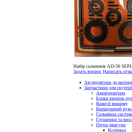
Набір сальників AD-50 SEP
Задать вопрос
Написать отз
Акумулятори до мотоц
Запчастини для скутерІ
Амортизатори
Блоки кнопок ру
ВажелІ вижиму
Варіаторний вузо
Гальмівна систем
Глушники та вих
Група двигуна
Колінвал