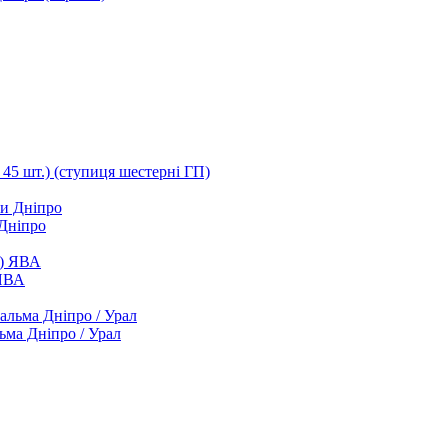
т 45 шт.) (ступиця шестерні ГП)
 Дніпро
 ЯВА
ьма Дніпро / Урал