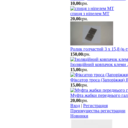
10
,
00
грн.
спиця з ніпелем МТ
20
,
00
грн.
Ролик голчастий 3 х 15,8 (к-
150
,
00
грн.
Ізоляційний ковпачок клеми
15
,
00
грн.
Фіксатор троса (Запоріжжя)
15
,
00
грн.
Муфта жабки переднього гал
20
,
00
грн.
Вход
|
Регистрация
Преимущества регистрации
Новинки