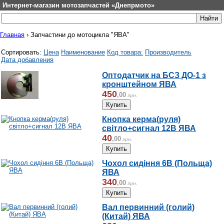
Интернет-магазин мотозапчастей «Днепрмото»
Главная
›
Запчастини до мотоцикла "ЯВА"
Сортировать:
Цена
Наименование
Код товара:
Производитель
Дата добавления
Оптодатчик на БСЗ ДО-1 з
кронштейном ЯВА
450
,
00
грн.
Кнопка керма(руля)
світло+сигнал 12В ЯВА
40
,
00
грн.
Чохол сидіння 6В (Польща)
ЯВА
340
,
00
грн.
Вал первинний (голий)
(Китай) ЯВА