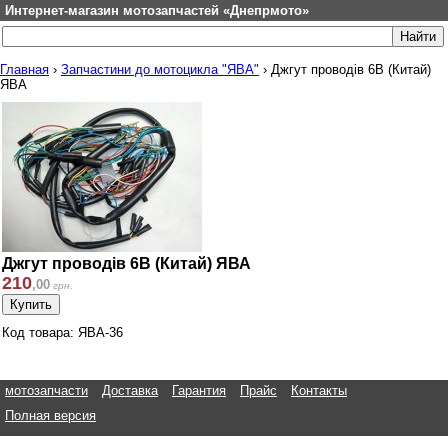
Интернет-магазин мотозапчастей «Днепрмото»
Главная
›
Запчастини до мотоцикла "ЯВА"
›
Джгут проводів 6В (Китай)
ЯВА
Джгут проводів 6В (Китай) ЯВА
210
,
00
грн.
Код товара: ЯВА-36
мотозапчасти
Доставка
Гарантия
Прайс
Контакты
Полная версия