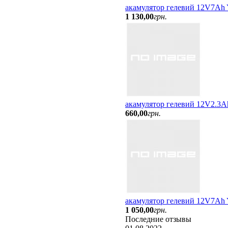
акамулятор гелевий 12V7A
1 130
,
00
грн.
акамулятор гелевий 12V2.3A
660
,
00
грн.
акамулятор гелевий 12V7Ah
1 050
,
00
грн.
Последние отзывы